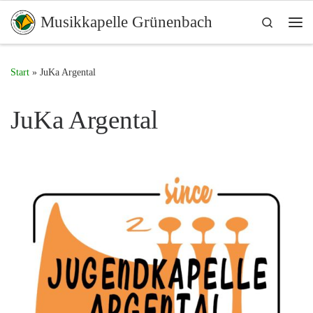
Zum Inhalt springen
Musikkapelle Grünenbach
Search
Start
»
JuKa Argental
JuKa Argental